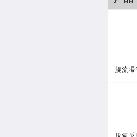
旋流曝
厌氧反