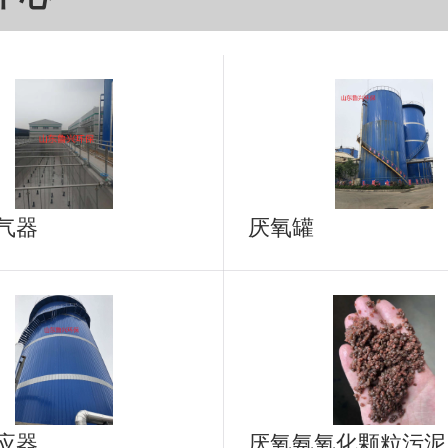
气器
厌氧罐
应器
厌氧氨氧化颗粒污泥