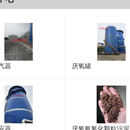
气器
厌氧罐
应器
厌氧氨氧化颗粒污泥