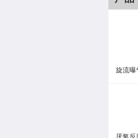
旋流曝
厌氧反